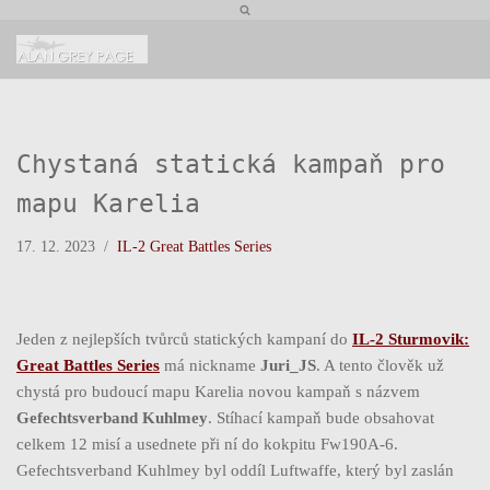
Přeskočit
na
obsah
Chystaná statická kampaň pro
mapu Karelia
17. 12. 2023
IL-2 Great Battles Series
Jeden z nejlepších tvůrců statických kampaní do
IL-2 Sturmovik:
Great Battles Series
má nickname
Juri_JS
. A tento člověk už
chystá pro budoucí mapu Karelia novou kampaň s názvem
Gefechtsverband Kuhlmey
. Stíhací kampaň bude obsahovat
celkem 12 misí a usednete při ní do kokpitu Fw190A-6.
Gefechtsverband Kuhlmey byl oddíl Luftwaffe, který byl zaslán