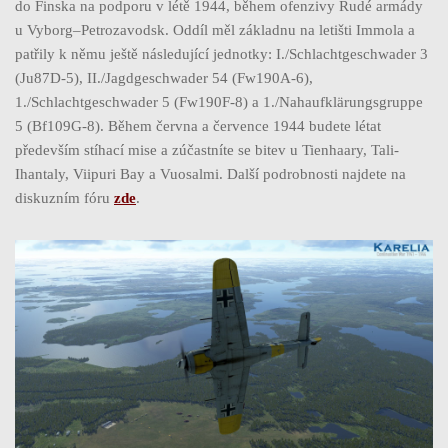
do Finska na podporu v létě 1944, během ofenzivy Rudé armády
u Vyborg–Petrozavodsk. Oddíl měl základnu na letišti Immola a
patřily k němu ještě následující jednotky: I./Schlachtgeschwader 3
(Ju87D-5), II./Jagdgeschwader 54 (Fw190A-6),
1./Schlachtgeschwader 5 (Fw190F-8) a 1./Nahaufklärungsgruppe
5 (Bf109G-8). Během června a července 1944 budete létat
především stíhací mise a zúčastníte se bitev u Tienhaary, Tali-
Ihantaly, Viipuri Bay a Vuosalmi. Další podrobnosti najdete na
diskuzním fóru
zde
.