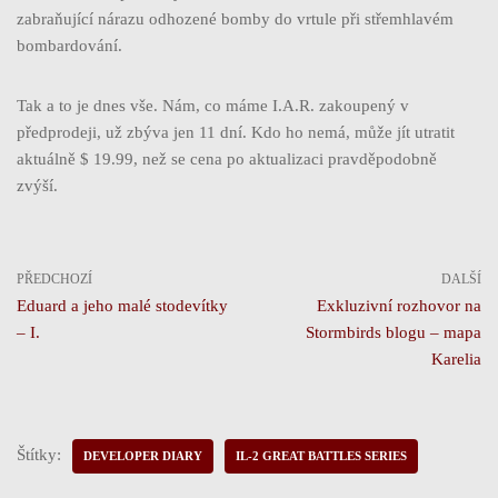
zabraňující nárazu odhozené bomby do vrtule při střemhlavém
bombardování.
Tak a to je dnes vše. Nám, co máme I.A.R. zakoupený v
předprodeji, už zbýva jen 11 dní. Kdo ho nemá, může jít utratit
aktuálně $ 19.99, než se cena po aktualizaci pravděpodobně
zvýší.
PŘEDCHOZÍ
DALŠÍ
Eduard a jeho malé stodevítky
Exkluzivní rozhovor na
– I.
Stormbirds blogu – mapa
Karelia
Štítky:
DEVELOPER DIARY
IL-2 GREAT BATTLES SERIES