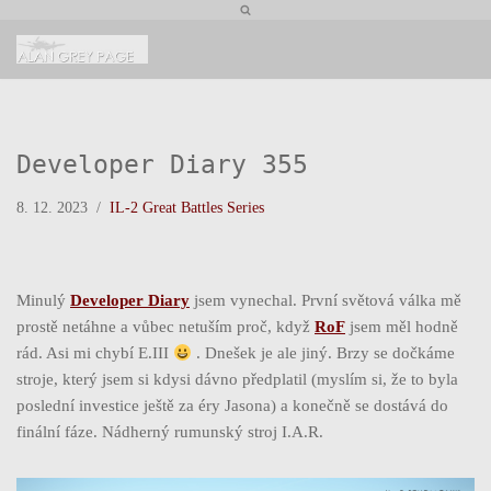
Přeskočit
na
obsah
Developer Diary 355
8. 12. 2023
IL-2 Great Battles Series
Minulý
Developer Diary
jsem vynechal. První světová válka mě
prostě netáhne a vůbec netuším proč, když
RoF
jsem měl hodně
rád. Asi mi chybí E.III
. Dnešek je ale jiný. Brzy se dočkáme
stroje, který jsem si kdysi dávno předplatil (myslím si, že to byla
poslední investice ještě za éry Jasona) a konečně se dostává do
finální fáze. Nádherný rumunský stroj I.A.R.