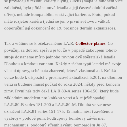
se provádějí v režimu kariéry Flying Circus (mapa je mnohem více
zalidněná, byla přidána nová letadla a její časové období začíná
dříve), nebude kompatibilní se stávající kariérou. Proto, pokud
máte rozjetou kariéru (jedná se jen o první světovou válku),
doporučují její dokončení do 19. prosince (termín aktualizace).
Tak a vrátíme se k očekávanému I.A.R.
Collector planes
. Co
považuji za dobrou zprávu je to, že v případě zakoupení tohoto
stroje dostaneme místo jednoho rovnou dvě sběratelská letadla.
Dlouhou a krátkou variantu. Každý z těchto typů letadel má svoje
vlastní úpravy, schémata zbarvení, letové vlastnosti atd. Krátká
verze bude k dispozici v prosincové aktualizaci 5.201, na dlouhou
verzi si budeme muset počkat do roku 2024, někdy před koncem
zimy. První nás tedy čeká I.A.R.80-A series 106-150, který bude
základním modelem pro krátkou verzi a k té ještě spadají
I.A.R.80-B series 181-200 a I.A.R.80-M. Dlouhá verze nese
označení I.A.R.81 series 151-175. Ta mohla nést i zavěšenou
výzbroj v podobě pum. Podtrupový bombový závěs měl
mechanismus, podobný střemhlavému bombardéru Ju 87,