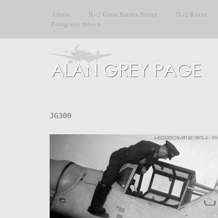
Admin
IL-2 Great Battles Series
IL-2 Korea
Fotografie měsíce
Přeskočit
na
obsah
JG300