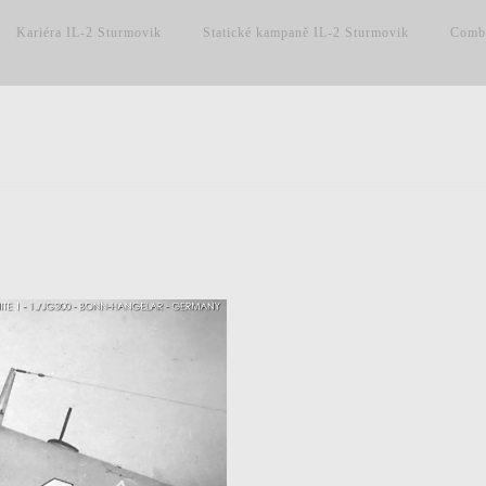
Kariéra IL-2 Sturmovik
Statické kampaně IL-2 Sturmovik
Comba