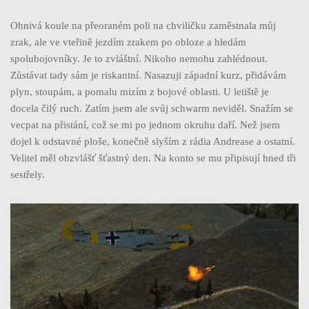
Ohnivá koule na přeoraném poli na chviličku zaměstnala můj
zrak, ale ve vteřině jezdím zrakem po obloze a hledám
spolubojovníky. Je to zvláštní. Nikoho nemohu zahlédnout.
Zůstávat tady sám je riskantní. Nasazuji západní kurz, přidávám
plyn, stoupám, a pomalu mizím z bojové oblasti. U letiště je
docela čilý ruch. Zatím jsem ale svůj schwarm neviděl. Snažím se
vecpat na přistání, což se mi po jednom okruhu daří. Než jsem
dojel k odstavné ploše, konečně slyším z rádia Andrease a ostatní.
Velitel měl obzvlášť šťastný den. Na konto se mu připisují hned tři
sestřely.