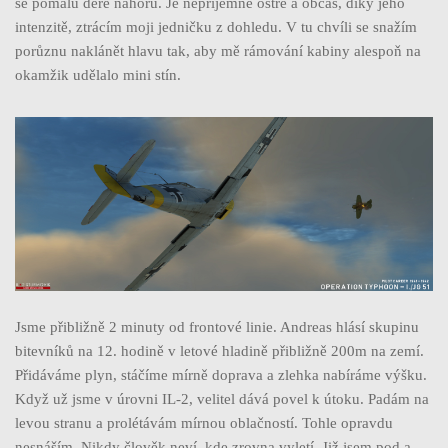
se pomalu dere nahoru. Je nepříjemně ostré a občas, díky jeho
intenzitě, ztrácím moji jedničku z dohledu. V tu chvíli se snažím
porůznu naklánět hlavu tak, aby mě rámování kabiny alespoň na
okamžik udělalo mini stín.
Jsme přibližně 2 minuty od frontové linie. Andreas hlásí skupinu
bitevníků na 12. hodině v letové hladině přibližně 200m na zemí.
Přidáváme plyn, stáčíme mírně doprava a zlehka nabíráme výšku.
Když už jsme v úrovni IL-2, velitel dává povel k útoku. Padám na
levou stranu a prolétávám mírnou oblačností. Tohle opravdu
nesnáším. Nikdy člověk neví, kde zrovna vyletí. Již jsem pod a