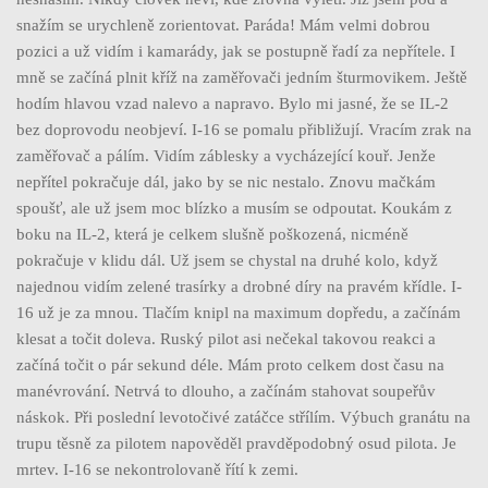
snažím se urychleně zorientovat. Paráda! Mám velmi dobrou
pozici a už vidím i kamarády, jak se postupně řadí za nepřítele. I
mně se začíná plnit kříž na zaměřovači jedním šturmovikem. Ještě
hodím hlavou vzad nalevo a napravo. Bylo mi jasné, že se IL-2
bez doprovodu neobjeví. I-16 se pomalu přibližují. Vracím zrak na
zaměřovač a pálím. Vidím záblesky a vycházející kouř. Jenže
nepřítel pokračuje dál, jako by se nic nestalo. Znovu mačkám
spoušť, ale už jsem moc blízko a musím se odpoutat. Koukám z
boku na IL-2, která je celkem slušně poškozená, nicméně
pokračuje v klidu dál. Už jsem se chystal na druhé kolo, když
najednou vidím zelené trasírky a drobné díry na pravém křídle. I-
16 už je za mnou. Tlačím knipl na maximum dopředu, a začínám
klesat a točit doleva. Ruský pilot asi nečekal takovou reakci a
začíná točit o pár sekund déle. Mám proto celkem dost času na
manévrování. Netrvá to dlouho, a začínám stahovat soupeřův
náskok. Při poslední levotočivé zatáčce střílím. Výbuch granátu na
trupu těsně za pilotem napověděl pravděpodobný osud pilota. Je
mrtev. I-16 se nekontrolovaně řítí k zemi.