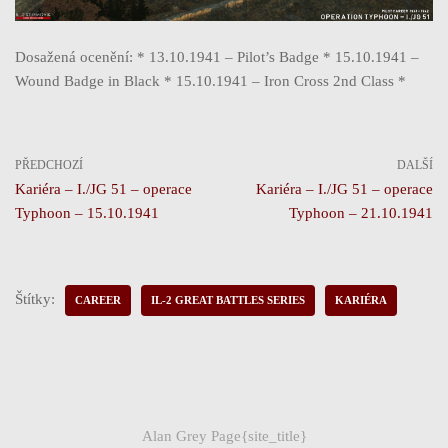
Dosažená ocenění: * 13.10.1941 – Pilot’s Badge * 15.10.1941 –
Wound Badge in Black * 15.10.1941 – Iron Cross 2nd Class *
PŘEDCHOZÍ
DALŠÍ
Kariéra – I./JG 51 – operace
Kariéra – I./JG 51 – operace
Typhoon – 15.10.1941
Typhoon – 21.10.1941
Štítky:
CAREER
IL-2 GREAT BATTLES SERIES
KARIÉRA
Alan Grey Page{site_title}