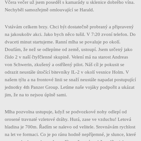
Včera večer už jsem poseděl s kamarády u sklenice dobrého vína.
Nechyběl samozřejmě omlouvající se Harald.
Vstávám celkem brzy. Chci být dostatečně probraný a připravený
na jakoukoliv akci. Jako bych něco tušil. V 7:20 zvoní telefon. Do
dvaceti minut startujeme. Ranní mlha se povaluje po okolí.
Doufám, že než se odlepíme od země, ustoupí. Jsem určený jako
číslo 2 v naší čtyřčlenné skupině. Velení má na starost Andreas
von Schwerin, zkušený a ostřílený pilot. Náš cíl je pokusit se
odrazit neustále útočící bitevníky IL-2 v okolí vesnice Holm. V
našem týlu a na frontové linii se snaží neustále napadat postupující
jednotky 4th Panzer Group. Letíme naše vojáky podpořit a ukázat
jim, že na to nejsou úplně sami.
Mlha pozvolna ustupuje, když se podvozkové nohy odlepí od
orosené travnaté vzletové dráhy. Hurá, zase ve vzduchu! Letová
hladina je 700m. Řadím se nalevo od velitele. Srovnávám rychlost
na let ve formaci. Co je po ránu hodně nepříjemné, je slunce, které