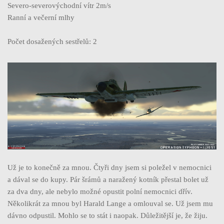
Severo-severovýchodní vítr 2m/s
Ranní a večerní mlhy
Počet dosažených sestřelů: 2
Už je to konečně za mnou. Čtyři dny jsem si poležel v nemocnici
a dával se do kupy. Pár šrámů a naražený kotník přestal bolet už
za dva dny, ale nebylo možné opustit polní nemocnici dřív.
Několikrát za mnou byl Harald Lange a omlouval se. Už jsem mu
dávno odpustil. Mohlo se to stát i naopak. Důležitější je, že žiju.